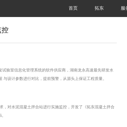
首页
拓东
服
监控
发试验室信息化管理系统的软件供应商，湖南龙永高速最先研发水
据 与设计参数进行对比，提前预警，从源头上保证工程质量。
要求，对水泥混凝土拌合站进行实施监控，开发了《拓东混凝土拌合
S。