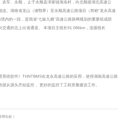
、农车、永顺， 止于永顺县泽家镇海洛村，向北顺接湖北高速公
相连。湖南省龙山（湘鄂界）至永顺高速公路项目（简称“龙永高速
南境内的一段，是我省“七纵九横”高速公路路网规划的重要组成部
通的北上出省通道。 本项目主线长91.086km，连接线长
系统软件》THNTBMS在龙永高速公路的应用，使得湖南高速公路
数据从源头开始监控， 更好的监控了工程质量建设工作。
明出处 ）