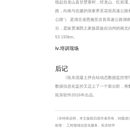
线起自龙山县甘壁寨村，经龙山、红岩溪
路，向南与在建的张家界至花垣高速公路
公路”） 是湖北省恩施至吉首高速公路湖
分，是纵贯湘西土家族苗族自治州的南北向交
53.193km。
ⅳ.培训现场
后记
《拓东混凝土拌合站动态数据监控管理
数据信息化监控又迈上了一个新台阶，将
拓东软件2016年出品。
（非特殊说明，本文版权归原作者所有，转载请注
标签： 工程领域信息化服务、拓东软件